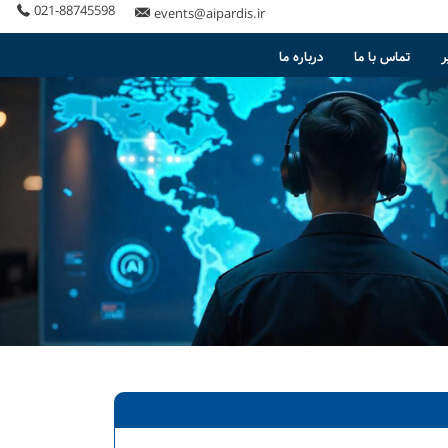
021-88745598
events@aipardis.ir
ر
تماس با ما
درباره ما