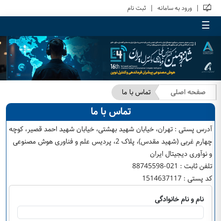
|
|
ورود به سامانه
ثبت نام
☰
صفحه اصلی
تماس با ما
تماس با ما
آدرس پستی :
تهران، خیابان شهید بهشتی، خیابان شهید احمد قصیر، کوچه
چهارم غربی (شهید مقدس)، پلاک 2، پردیس علم و فناوری هوش مصنوعی
و نوآوری دیجیتال ایران
تلفن ثابت :
021-88745598
کد پستی :
1514637117
نام و نام خانوادگی