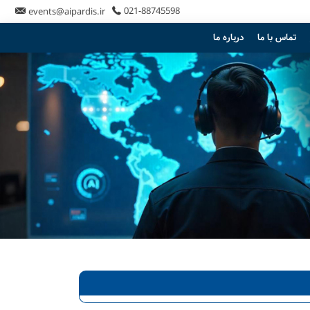
021-88745598
events@aipardis.ir
تماس با ما
درباره ما